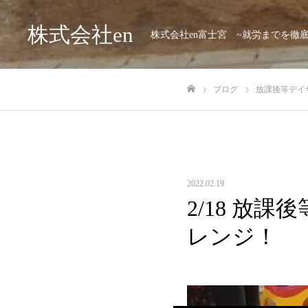
株式会社en
株式会社en富士宮 ~就労までを徹
ブログ
放課後等デイサー
ホーム
2022.02.19
2/18 放課
レンジ！