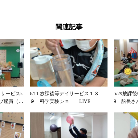
関連記事
イサービスk
6/11 放課後等デイサービス１３
5/29放課
ライブ鑑賞（フ
９ 科学実験ショー LIVE
9 船長さ