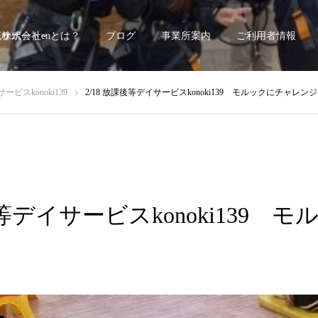
底サポート~
株式会社enとは？
ブログ
事業所案内
ご利用者情報
ビスkonoki139
2/18 放課後等デイサービスkonoki139 モルックにチャレン
後等デイサービスkonoki139 