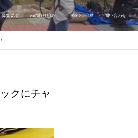
募集要項
enの取り組み
enのSDGs目標
問い合わせ
ジ！
モルックにチャ