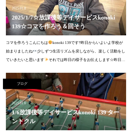
2025.01.8
2025/1/7☆放課後等デイサービスkonoki
139☆コマを作ろう＆回そう
コマを作ろうこんにちは
konoki 139です‼︎昨日からいよいよ学校が
始まりましたね
少しずつ生活リズムを戻しながら、楽しく活動をし
ていきたいと思います
それでは昨日の様子をお伝えします☆昨日の
レクリエーションはコマ
ブログ
2025.01.6
1/6放課後等デイサービスkonoki 139 ター
ントクル