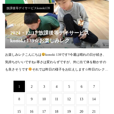
放課後等デイサービスkonoki139
2024.12.18
2024・12/17 放課後等デイサービス
konoki 139☆お楽しみレク
お楽しみレクこんにちは
konoki 139です‼︎今週は晴れの日が続き、
気持ちがいいですね♪寒さは変わらずですが、外に出て体を動かすの
も良さそうです
それでは昨日の様子をお伝えします☆昨日のレクリ
エーションはお楽しみレクでした☆
1
2
3
4
5
6
7
8
9
10
11
12
13
14
15
16
17
18
19
20
21