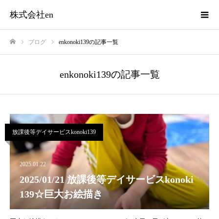
株式会社en
ブログ
enkonoki139の記事一覧
ホーム
enkonoki139の記事一覧
放課後等デイサービスkonoki139
2025.01.22
2025/01/21 放課後等デイサービスkonoki
139☆巨大お絵描き