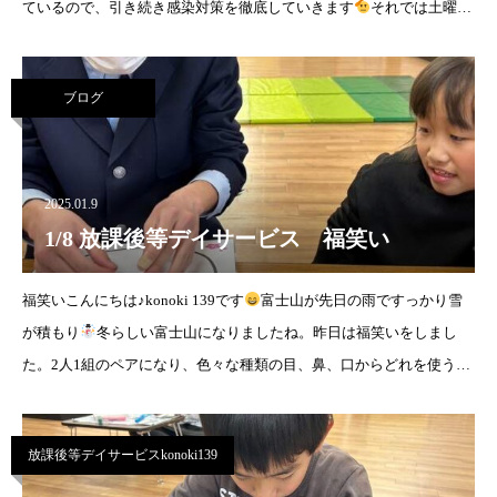
ているので、引き続き感染対策を徹底していきます
それでは土曜日
の様子をお伝えします。こ
ブログ
2025.01.9
1/8 放課後等デイサービス 福笑い
福笑いこんにちは♪konoki 139です
富士山が先日の雨ですっかり雪
が積もり
冬らしい富士山になりましたね。昨日は福笑いをしまし
た。2人1組のペアになり、色々な種類の目、鼻、口からどれを使うか
決めて、目隠し。1人が手渡しで目や鼻を渡して、目
放課後等デイサービスkonoki139