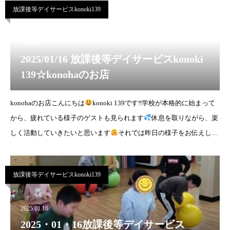
放課後等デイサービスkonoki139
2025.01.17
2025/01/16 放課後等デイサービスkonoki
139☆konohaのお店
konohaのお店こんにちは
konoki 139です‼︎学校が本格的に始まって
から、疲れている様子のゲストも見られます
休息を取りながら、楽
しく活動していきたいと思います
それでは昨日の様子をお伝えしま
す☆昨日のレクリエ
放課後等デイサービスkonoki139
2025.01.16
2025・01・16放課後等デイサービス