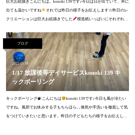
巨大お絵描きこんにちは。konoki 139です♪今日は日が出ていて、外に
出ても温かいですね
それでは昨日の様子をお伝えします☆昨日のレ
クリエーションは巨大お絵描きでした
模造紙いっぱいにそれぞれ
が、思い思いに絵を描いていきま
ブログ
2025.01.18
1/17 放課後等デイサービスkonoki 139 キ
ックボーリング
キックボーリング
こんにちは
konoki 139です♪今日も風が冷たい
ですね。風邪でお休みする子もちらほら､､換気や手洗いを徹底して気
をつけていきたいと思います。昨日の子どもたちの様子をお伝えしま
す。昨日はキックボーリングをしま