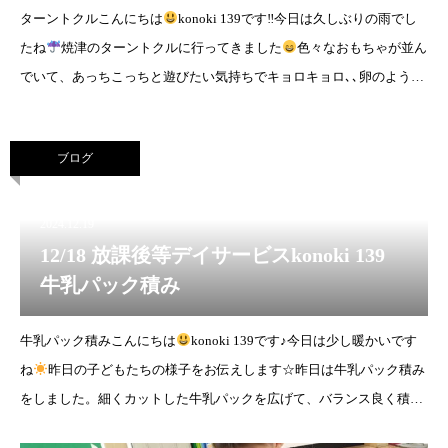
ターントクルこんにちは
konoki 139です‼︎今日は久しぶりの雨でし
たね
焼津のターントクルに行ってきました
色々なおもちゃが並ん
でいて、あっちこっちと遊びたい気持ちでキョロキョロ､､卵のような
形の木のおもちゃがいっぱい入ったプール
ブログ
2024.12.19
12/18 放課後等デイサービスkonoki 139
牛乳パック積み
牛乳パック積みこんにちは
konoki 139です♪今日は少し暖かいです
ね
昨日の子どもたちの様子をお伝えします☆昨日は牛乳パック積み
をしました。細くカットした牛乳パックを広げて、バランス良く積み
上げていきます。工夫しな