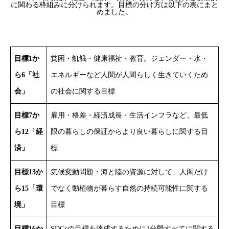
に関わる枠組みに分けられます。目標の分け方は以下の表にまと
めました。
目標1か
貧困・飢餓・健康福祉・教育。ジェンダー・水・
ら6「社
エネルギーなど人間が人間らしく生きていくため
会」
の社会に関する目標
目標7か
雇用・格差・経済成長・生活インフラなど、最低
ら12「経
限の暮らしの保証からより良い暮らしに関する目
済」
標
目標13か
気候変動問題・海と陸の資源に対して、人間だけ
ら15「環
でなく動植物が暮らす自然の持続可能性に関する
境」
目標
目標16か
SDGsの目標を達成するために3分野すべてに関する