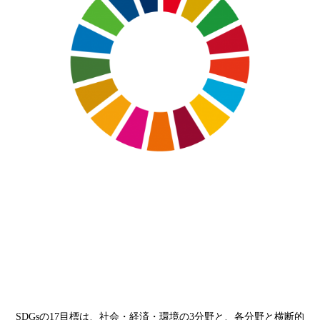
SDGsの17目標は、社会・経済・環境の3分野と、各分野と横断的