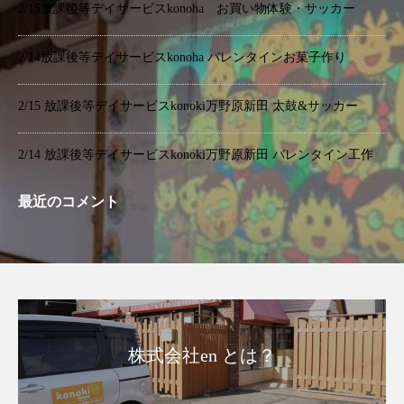
2/15放課後等デイサービスkonoha お買い物体験・サッカー
2/14放課後等デイサービスkonoha バレンタインお菓子作り
2/15 放課後等デイサービスkonoki万野原新田 太鼓&サッカー
2/14 放課後等デイサービスkonoki万野原新田 バレンタイン工作
最近のコメント
株式会社en とは？