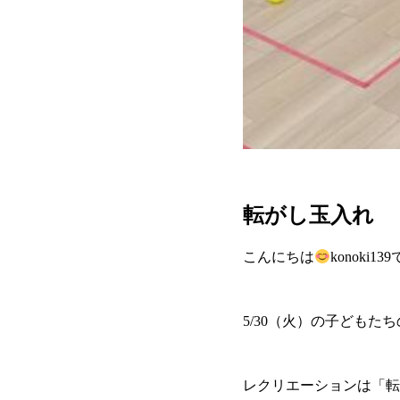
転がし玉入れ
こんにちは
konoki13
5/30（火）の子どもた
レクリエーションは「転