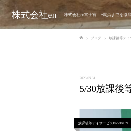
株式会社en
株式会社en富士宮 ~就労までを徹
ブログ
放課後等デイサー
ホーム
2023.05.31
5/30放課後
放課後等デイサービスkonoki139