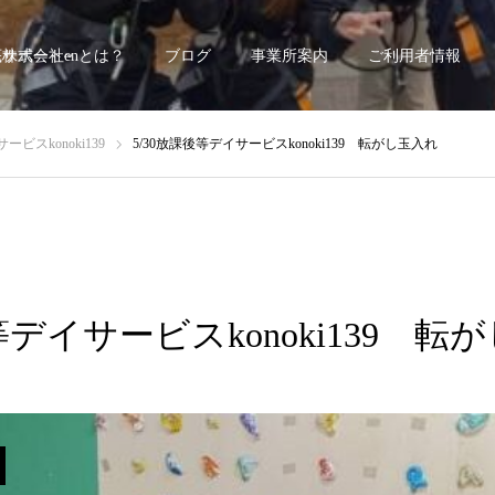
底サポート~
株式会社enとは？
ブログ
事業所案内
ご利用者情報
ビスkonoki139
5/30放課後等デイサービスkonoki139 転がし玉入れ
等デイサービスkonoki139 転