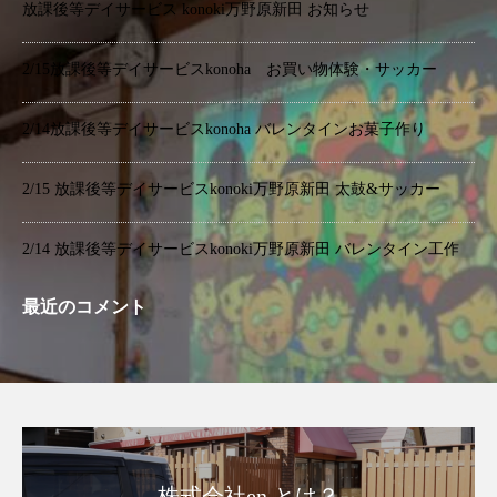
放課後等デイサービス konoki万野原新田 お知らせ
2/15放課後等デイサービスkonoha お買い物体験・サッカー
2/14放課後等デイサービスkonoha バレンタインお菓子作り
2/15 放課後等デイサービスkonoki万野原新田 太鼓&サッカー
2/14 放課後等デイサービスkonoki万野原新田 バレンタイン工作
最近のコメント
株式会社en とは？