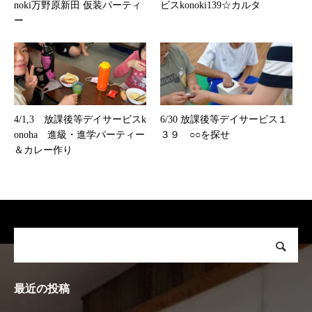
noki万野原新田 仮装パーティ
ビスkonoki139☆カルタ
ー
4/1,3 放課後等デイサービスk
6/30 放課後等デイサービス１
onoha 進級・進学パーティー
３９ ○○を探せ
＆カレー作り
最近の投稿