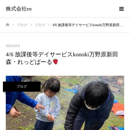
株式会社en
ブログ
ブログ
4/6 放課後等デイサービスkonoki万野原新田 森・れっどぱーる
ホーム
2024.04.6
4/6 放課後等デイサービスkonoki万野原新田
森・れっどぱーる
ブログ