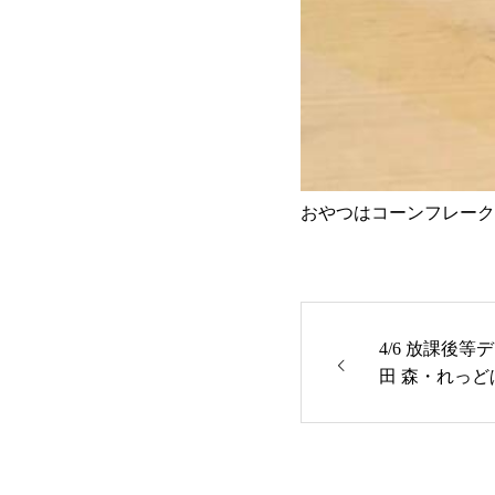
おやつはコーンフレーク
4/6 放課後等
田 森・れっど