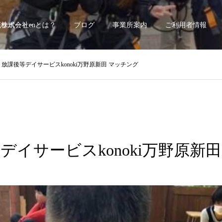
底サポート~
株式会社enとは？
ブログ
事業所案内
ご利用者情報
/8 放課後等デイサービスkonoki万野原新田 マッチング
後等デイサービスkonoki万野原新