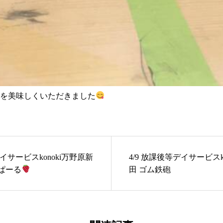
を美味しくいただきました
デイサービスkonoki万野原新
4/9 放課後等デイサービスk
ぱーる
田 ゴム鉄砲