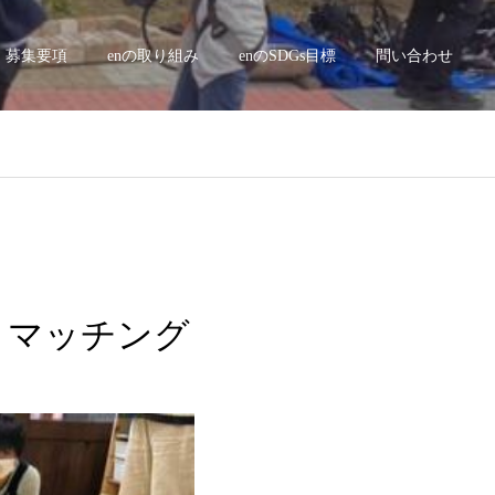
募集要項
enの取り組み
enのSDGs目標
問い合わせ
田 マッチング