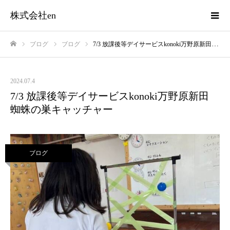
株式会社en
ブログ
ブログ
7/3 放課後等デイサービスkonoki万野原新田 蜘蛛の巣キャッチャー
ホーム
2024.07.4
7/3 放課後等デイサービスkonoki万野原新田
蜘蛛の巣キャッチャー
ブログ