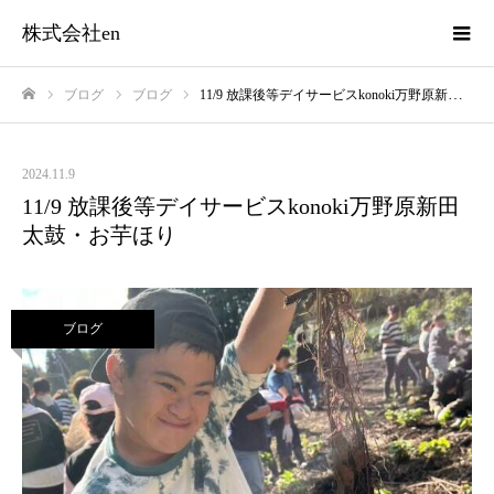
株式会社en
ブログ
ブログ
11/9 放課後等デイサービスkonoki万野原新田 太鼓・お芋ほり
ホーム
2024.11.9
11/9 放課後等デイサービスkonoki万野原新田
太鼓・お芋ほり
ブログ