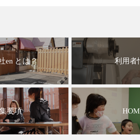
社en とは？
利用者
集要項
HOM