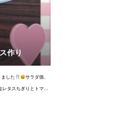
イス作り
りました
サラダ係、
はレタスちぎりとトマト