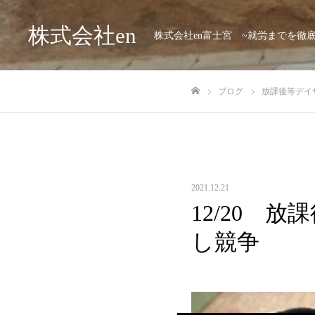
株式会社en
株式会社en富士宮 ~就労までを徹
ブログ
放課後等デイサー
ホーム
2021.12.21
12/20 放
し競争