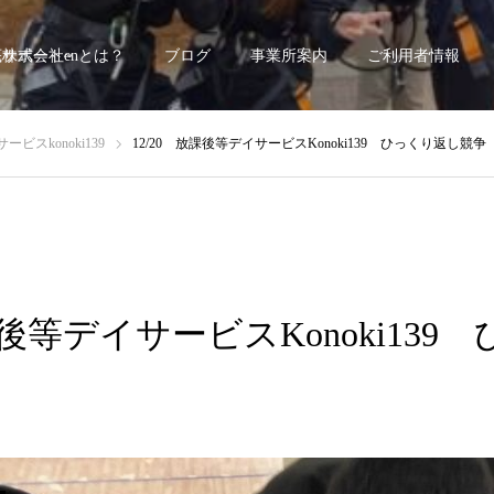
底サポート~
株式会社enとは？
ブログ
事業所案内
ご利用者情報
ビスkonoki139
12/20 放課後等デイサービスKonoki139 ひっくり返し競
課後等デイサービスKonoki139