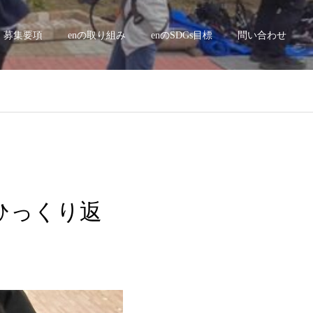
募集要項
enの取り組み
enのSDGs目標
問い合わせ
争
 ひっくり返