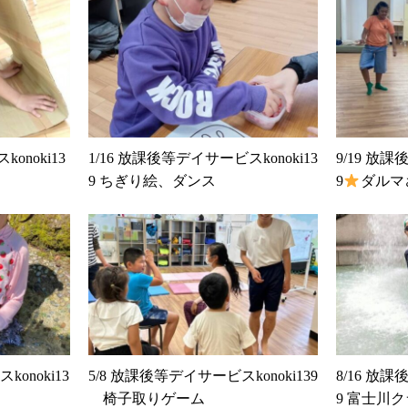
onoki13
1/16 放課後等デイサービスkonoki13
9/19 放課
9 ちぎり絵、ダンス
9
ダルマ
ン)
onoki13
5/8 放課後等デイサービスkonoki139
8/16 放課
椅子取りゲーム
9 富士川