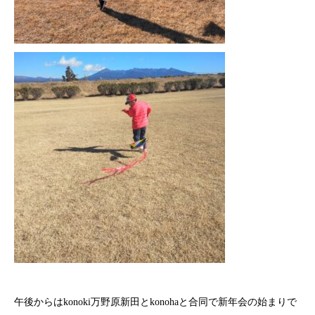
午後からはkonoki万野原新田とkonohaと合同で新年会の始まりで