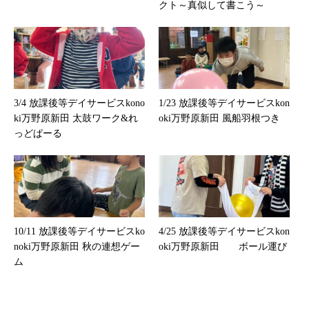
クト～真似して書こう～
3/4 放課後等デイサービスkono
1/23 放課後等デイサービスkon
ki万野原新田 太鼓ワーク&れ
oki万野原新田 風船羽根つき
っどぱーる
10/11 放課後等デイサービスko
4/25 放課後等デイサービスkon
noki万野原新田 秋の連想ゲー
oki万野原新田 ボール運び
ム