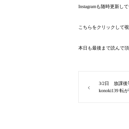
Instagramも随時更新し
こちら
をクリックして覗い
本日も最後まで読んで頂
3/2日 放
konoki139 