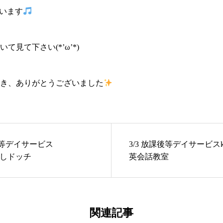
ています
て見て下さい(*’ω’*)
き、ありがとうございました
課後等デイサービス
3/3 放課後等デイサービスkono
転がしドッチ
英会話教室
関連記事