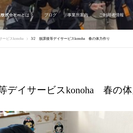
底サポート~
株式会社enとは？
ブログ
事業所案内
ご利用者情報
ービスkonoha
3/2 放課後等デイサービスkonoha 春の体力作り
後等デイサービスkonoha 春の