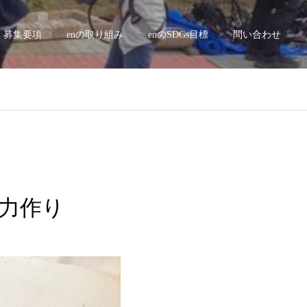
募集要項
enの取り組み
enのSDGs目標
問い合わせ
体力作り