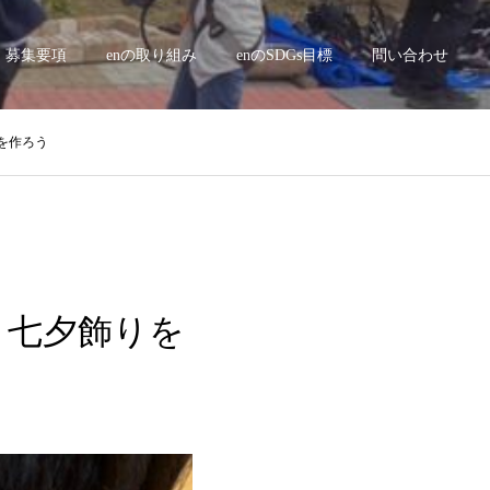
募集要項
enの取り組み
enのSDGs目標
問い合わせ
りを作ろう
田 七夕飾りを