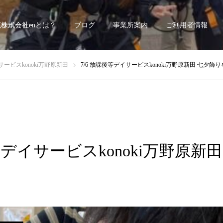
底サポート~
株式会社enとは？
ブログ
事業所案内
ご利用者情報
ービスkonoki万野原新田
7/6 放課後等デイサービスkonoki万野原新田 七夕飾
後等デイサービスkonoki万野原新