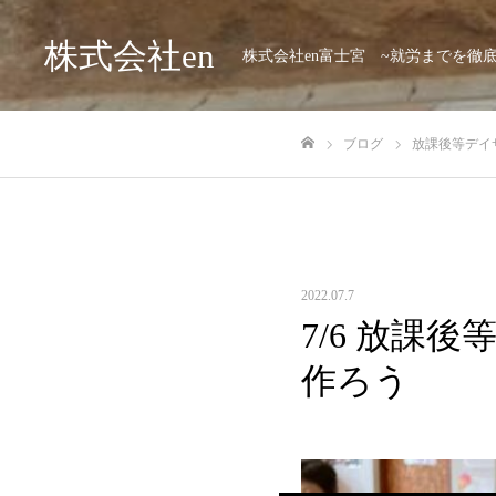
株式会社en
株式会社en富士宮 ~就労までを徹
ブログ
放課後等デイサ
ホーム
2022.07.7
7/6 放課
作ろう