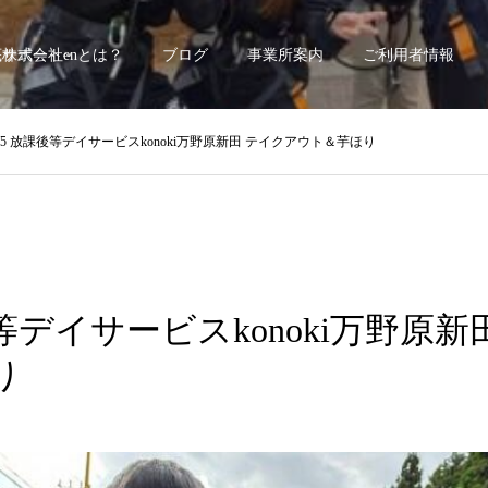
底サポート~
株式会社enとは？
ブログ
事業所案内
ご利用者情報
1/5 放課後等デイサービスkonoki万野原新田 テイクアウト＆芋ほり
後等デイサービスkonoki万野原
り