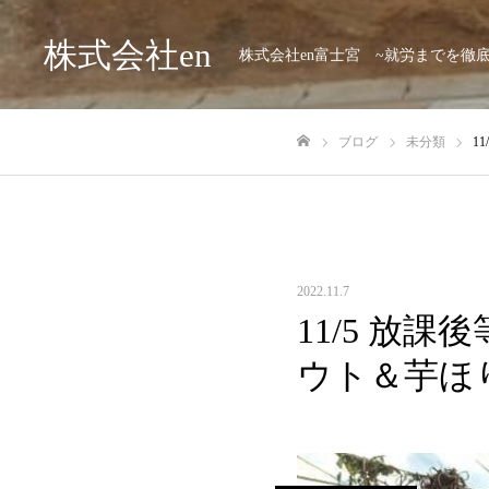
株式会社en
株式会社en富士宮 ~就労までを徹
ブログ
未分類
1
ホーム
2022.11.7
11/5 放課
ウト＆芋ほ