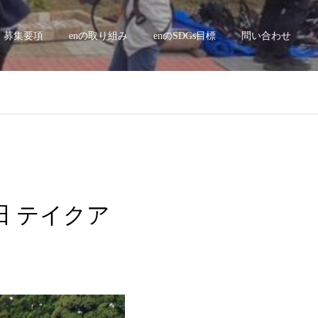
募集要項
enの取り組み
enのSDGs目標
問い合わせ
新田 テイクア