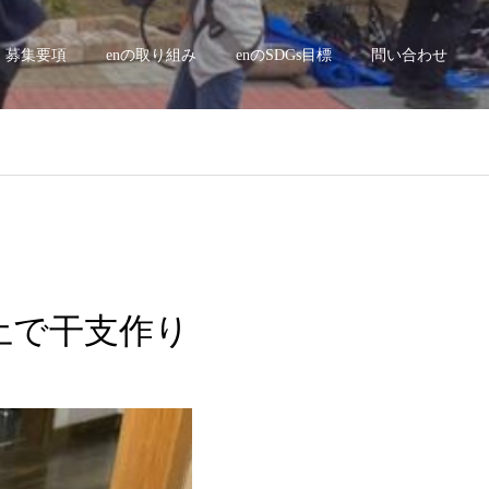
募集要項
enの取り組み
enのSDGs目標
問い合わせ
粘土で干支作り