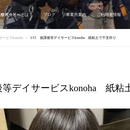
底サポート~
株式会社enとは？
ブログ
事業所案内
ご利用者情報
ービスkonoha
1/11 放課後等デイサービスkonoha 紙粘土で干支作り
課後等デイサービスkonoha 紙