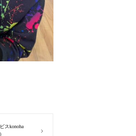
ービスkonoha
野）