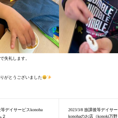
で失礼します。
りがとうございました
放課後等デイサービスkonoha
2023/3/8 放課後等デイサ
ム２
konohaのお店（konoki万