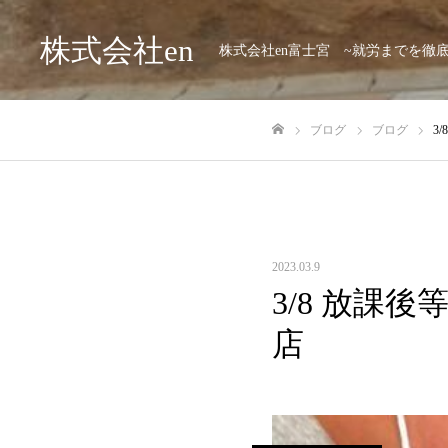
株式会社en
株式会社en富士宮 ~就労までを徹
ブログ
ブログ
3
ホーム
2023.03.9
3/8 放課後
店