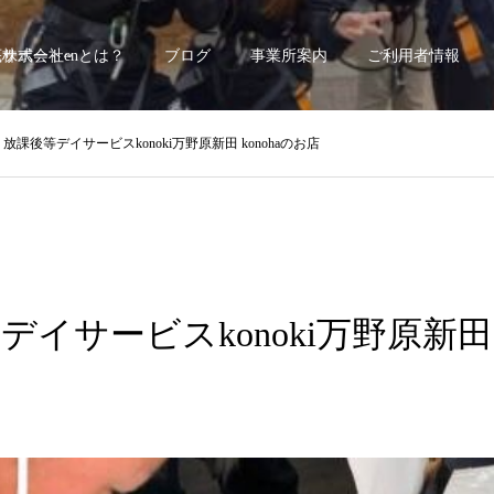
底サポート~
株式会社enとは？
ブログ
事業所案内
ご利用者情報
/8 放課後等デイサービスkonoki万野原新田 konohaのお店
等デイサービスkonoki万野原新田 