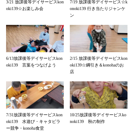
3/21 放課後等デイサービスkon
7/19 放課後等デイサービス☆k
oki139☆お楽しみ会
onoki139 行き当たりジャンケ
ン
6/13放課後等デイサービスkon
2/15 放課後等デイサービスkon
oki139 言葉をつなげよう
oki139☆綱引き＆konohaのお
店
7/31放課後等デイサービスkon
10/25放課後等デイサービスko
oki139 水遊び・キャタピラ
noki139 秋の制作
ー競争・konoha食堂