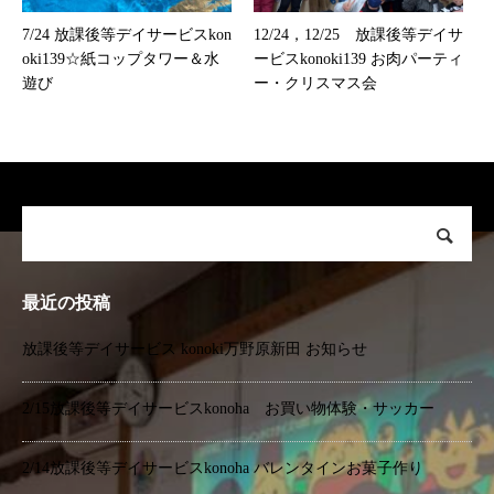
7/24 放課後等デイサービスkon
12/24，12/25 放課後等デイサ
oki139☆紙コップタワー＆水
ービスkonoki139 お肉パーティ
遊び
ー・クリスマス会
最近の投稿
放課後等デイサービス konoki万野原新田 お知らせ
2/15放課後等デイサービスkonoha お買い物体験・サッカー
2/14放課後等デイサービスkonoha バレンタインお菓子作り