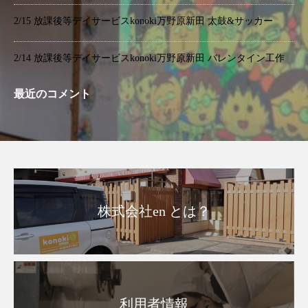
2/15 放課後等デイサービスkonoki万野原新田 太鼓&サッカー
2/14 放課後等デイサービスkonoki万野原新田 バレンタイン工作
最近のコメント
株式会社en とは？
利用者情報