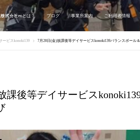
底サポート~
株式会社enとは？
ブログ
事業所案内
ご利用者情報
ビスkonoki139
7月28日(金)放課後等デイサービスkonoki139バランスボール
)放課後等デイサービスkonoki1
び