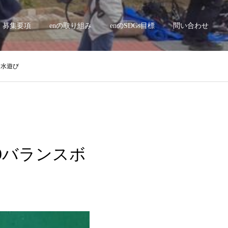
募集要項
enの取り組み
enのSDGs目標
問い合わせ
＆水遊び
39バランスボ