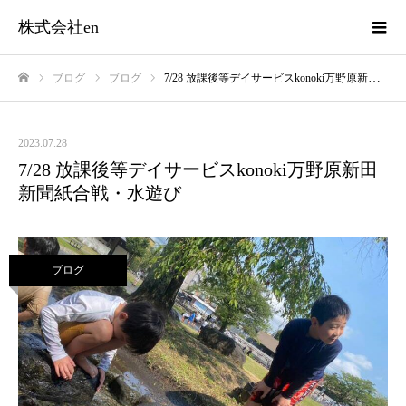
株式会社en
ブログ
ブログ
7/28 放課後等デイサービスkonoki万野原新田 新聞紙合戦・水遊び
ホーム
2023.07.28
7/28 放課後等デイサービスkonoki万野原新田
新聞紙合戦・水遊び
ブログ