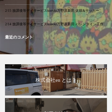
2/15 放課後等デイサービスkonoki万野原新田 太鼓&サッカー
2/14 放課後等デイサービスkonoki万野原新田 バレンタイン工作
最近のコメント
株式会社en とは？