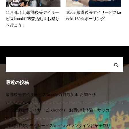
11月4日(土)放課後等デイサー
10/02 放課後等デイサービスko
ビスkonoki139森活動＆お祭り
noki 139☆ボーリング
へ行こう！
最近の投稿
放課後等デイサービス konoki万野原新田 お知らせ
2/15放課後等デイサービスkonoha お買い物体験・サッカー
2/14放課後等デイサービスkonoha バレンタインお菓子作り