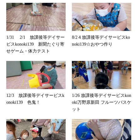
1/31 2/1 放課後等デイサー
8/2４放課後等デイサービスko
ビスkonoki139 新聞たぐり寄
noki139☆おやつ作り
せゲーム・体力テスト
12/3 放課後等デイサービスk
1/26 放課後等デイサービスkon
onoki139 色鬼！
oki万野原新田 フルーツバスケ
ット