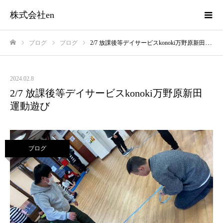
株式会社en
ブログ
ブログ
2/7 放課後等デイサービスkonoki万野原新田 運動遊び
ホーム
2024.02.8
2/7 放課後等デイサービスkonoki万野原新田
運動遊び
ブログ