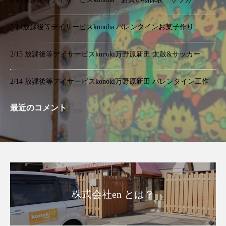
2/14放課後等デイサービスkonoha バレンタインお菓子作り
2/15 放課後等デイサービスkonoki万野原新田 太鼓&サッカー
2/14 放課後等デイサービスkonoki万野原新田 バレンタイン工作
最近のコメント
株式会社en とは？