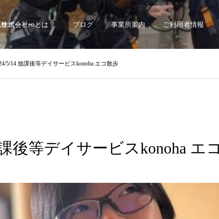
底サポート~
株式会社enとは？
ブログ
事業所案内
ご利用者情報
024/5/14 放課後等デイサービスkonoha エコ散歩
14 放課後等デイサービスkonoha 