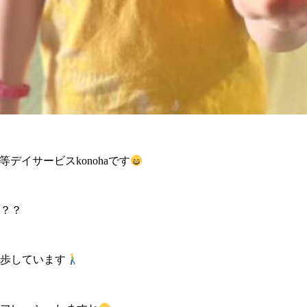
後等デイサービスkonohaです
？？
歩しています