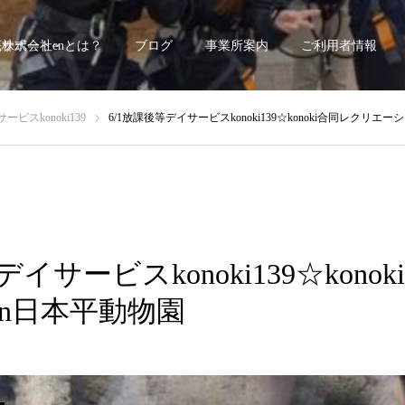
底サポート~
株式会社enとは？
ブログ
事業所案内
ご利用者情報
ビスkonoki139
6/1放課後等デイサービスkonoki139☆konoki合同レクリエ
デイサービスkonoki139☆kon
n日本平動物園