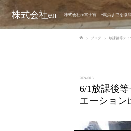
株式会社en
株式会社en富士宮 ~就労までを徹
ブログ
放課後等デイサー
ホーム
2024.06.3
6/1放課後等
エーションi