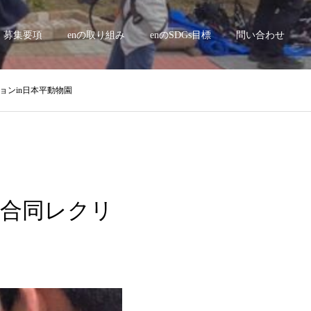
募集要項
enの取り組み
enのSDGs目標
問い合わせ
ーションin日本平動物園
oki合同レクリ