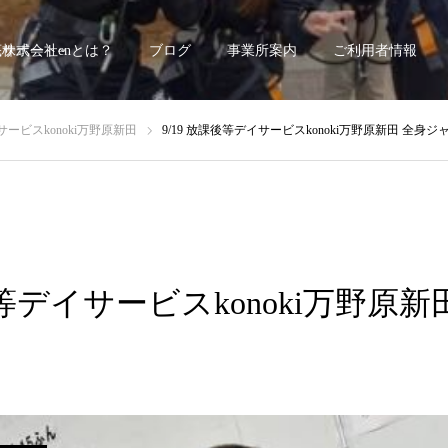
底サポート~
株式会社enとは？
ブログ
事業所案内
ご利用者情報
ービスkonoki万野原新田
9/19 放課後等デイサービスkonoki万野原新田 全身ジ
後等デイサービスkonoki万野原