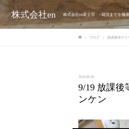
株式会社en
株式会社en富士宮 ~就労までを徹
ブログ
放課後等デイサ
ホーム
2024.09.20
9/19 放課
ンケン