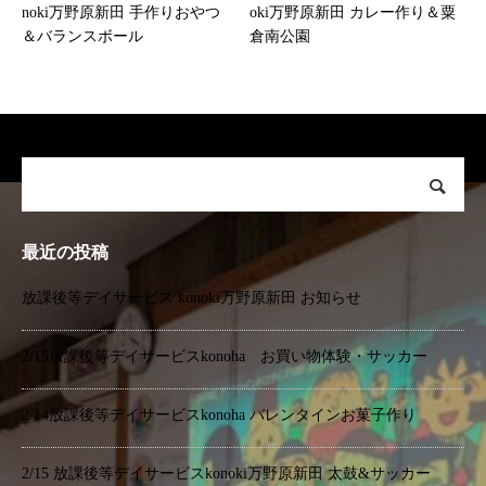
noki万野原新田 手作りおやつ
oki万野原新田 カレー作り＆粟
＆バランスボール
倉南公園
最近の投稿
放課後等デイサービス konoki万野原新田 お知らせ
2/15放課後等デイサービスkonoha お買い物体験・サッカー
2/14放課後等デイサービスkonoha バレンタインお菓子作り
2/15 放課後等デイサービスkonoki万野原新田 太鼓&サッカー