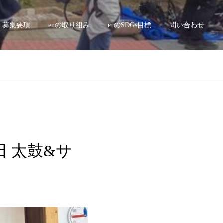
募集要項
enの取り組み
enのSDGs目標
問い合わせ
田 太鼓&サ