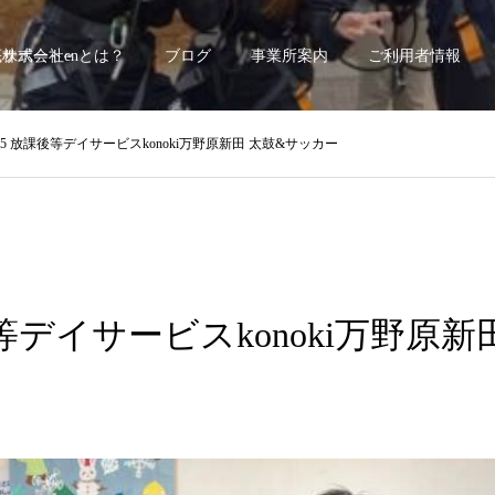
底サポート~
株式会社enとは？
ブログ
事業所案内
ご利用者情報
/15 放課後等デイサービスkonoki万野原新田 太鼓&サッカー
後等デイサービスkonoki万野原新