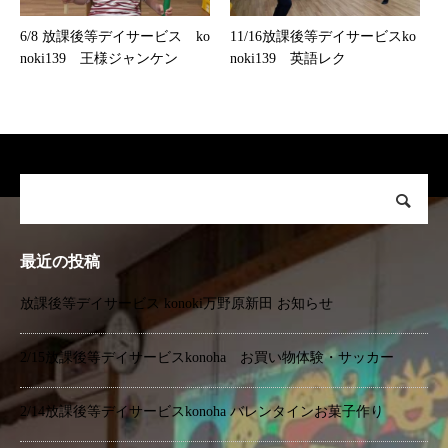
6/8 放課後等デイサービス ko
11/16放課後等デイサービスko
noki139 王様ジャンケン
noki139 英語レク
最近の投稿
放課後等デイサービス konoki万野原新田 お知らせ
2/15放課後等デイサービスkonoha お買い物体験・サッカー
2/14放課後等デイサービスkonoha バレンタインお菓子作り