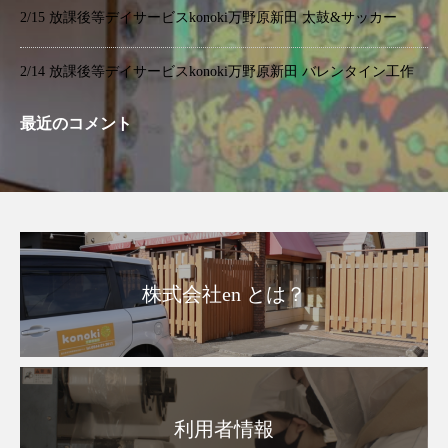
2/15 放課後等デイサービスkonoki万野原新田 太鼓&サッカー
2/14 放課後等デイサービスkonoki万野原新田 バレンタイン工作
最近のコメント
株式会社en とは？
利用者情報