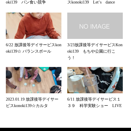
oki139 パン食い競争
スkonoki139 Let‘s dance
6/22 放課後等デイサービスkon
3/23放課後等デイサービスKon
oki139☆ バランスボール
oki139 もちや公園に行こ
う！
2023.01.19 放課後等デイサー
6/11 放課後等デイサービス１
ビスkonoki139☆カルタ
３９ 科学実験ショー LIVE