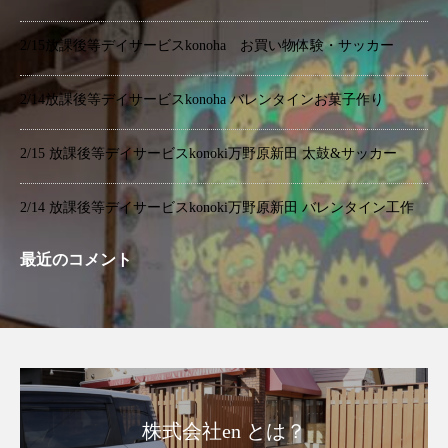
2/15放課後等デイサービスkonoha お買い物体験・サッカー
2/14放課後等デイサービスkonoha バレンタインお菓子作り
2/15 放課後等デイサービスkonoki万野原新田 太鼓&サッカー
2/14 放課後等デイサービスkonoki万野原新田 バレンタイン工作
最近のコメント
株式会社en とは？