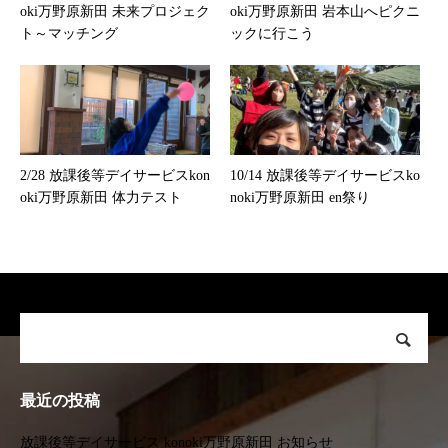
oki万野原新田 未来プロジェク
oki万野原新田 岩本山へピクニ
ト～マッチング
ックに行こう
2/28 放課後等デイサービスkon
10/14 放課後等デイサービスko
oki万野原新田 体力テスト
noki万野原新田 en祭り
最近の投稿
放課後等デイサービス konoki万野原新田 お知らせ