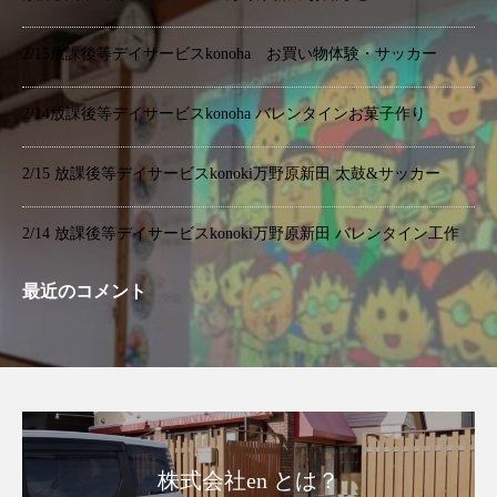
2/15放課後等デイサービスkonoha お買い物体験・サッカー
2/14放課後等デイサービスkonoha バレンタインお菓子作り
2/15 放課後等デイサービスkonoki万野原新田 太鼓&サッカー
2/14 放課後等デイサービスkonoki万野原新田 バレンタイン工作
最近のコメント
株式会社en とは？