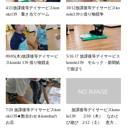
4/21放課後等デイサービスkon
10/12放課後等デイサービスko
oki139 重さ当てゲーム
noki139☆借り物競争
09/05(木)放課後等デイサービ
5/16.17 放課後等デイサービス
スkonoki 139 借り物競走
konoki139 モルック・新聞紙
で遊ぼう
7/20 放課後等デイサービスkon
放課後等デイサービスkono
oki139★数合わせ＆konohaの
ki139 2/10（木） なわと
お店
び遊び 2/12（土） 恵方巻
づくり