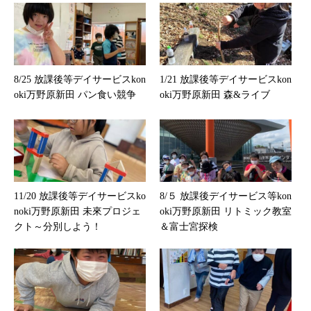
8/25 放課後等デイサービスkon
1/21 放課後等デイサービスkon
oki万野原新田 パン食い競争
oki万野原新田 森&ライブ
11/20 放課後等デイサービスko
8/５ 放課後デイサービス等kon
noki万野原新田 未來プロジェ
oki万野原新田 リトミック教室
クト～分別しよう！
＆富士宮探検