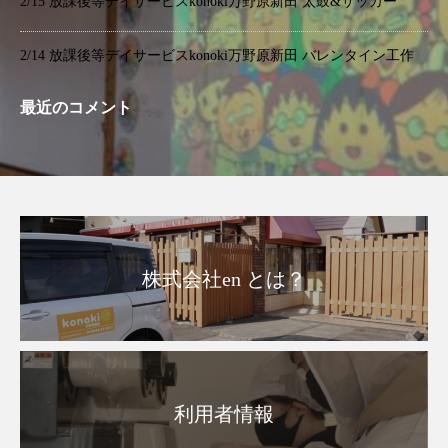
2/15 放課後等デイサービスkonoki万野原新田 太鼓&サッカー
2/14 放課後等デイサービスkonoki万野原新田 バレンタイン工作
最近のコメント
株式会社en とは？
利用者情報