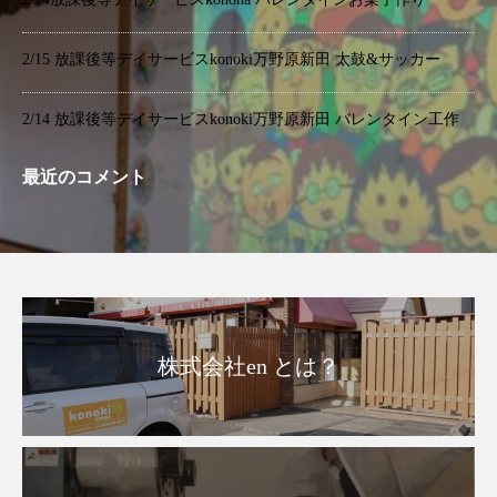
2/15 放課後等デイサービスkonoki万野原新田 太鼓&サッカー
2/14 放課後等デイサービスkonoki万野原新田 バレンタイン工作
最近のコメント
株式会社en とは？