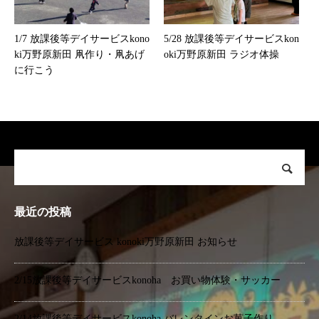
1/7 放課後等デイサービスkono
5/28 放課後等デイサービスkon
ki万野原新田 凧作り・凧あげ
oki万野原新田 ラジオ体操
に行こう
最近の投稿
放課後等デイサービス konoki万野原新田 お知らせ
2/15放課後等デイサービスkonoha お買い物体験・サッカー
2/14放課後等デイサービスkonoha バレンタインお菓子作り