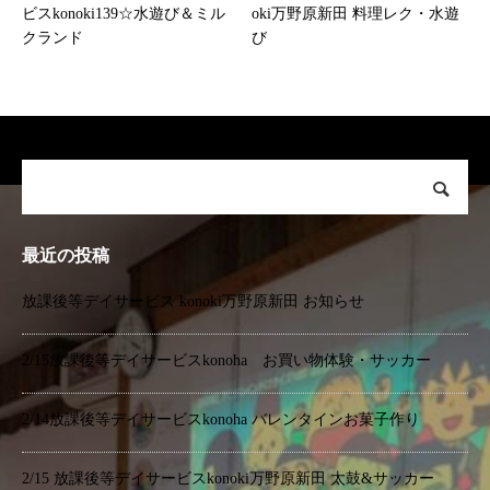
ビスkonoki139☆水遊び＆ミル
oki万野原新田 料理レク・水遊
クランド
び
最近の投稿
放課後等デイサービス konoki万野原新田 お知らせ
2/15放課後等デイサービスkonoha お買い物体験・サッカー
2/14放課後等デイサービスkonoha バレンタインお菓子作り
2/15 放課後等デイサービスkonoki万野原新田 太鼓&サッカー