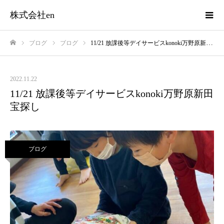
株式会社en
ブログ
ブログ
11/21 放課後等デイサービスkonoki万野原新田 宝探し
ホーム
2022.11.22
11/21 放課後等デイサービスkonoki万野原新田
宝探し
ブログ