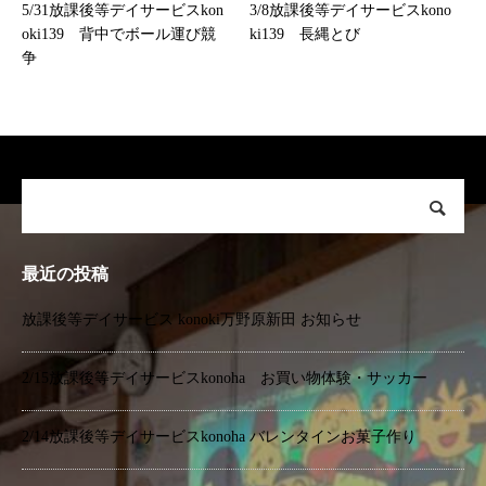
5/31放課後等デイサービスkon
3/8放課後等デイサービスkono
oki139 背中でボール運び競
ki139 長縄とび
争
最近の投稿
放課後等デイサービス konoki万野原新田 お知らせ
2/15放課後等デイサービスkonoha お買い物体験・サッカー
2/14放課後等デイサービスkonoha バレンタインお菓子作り