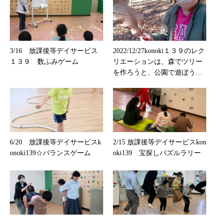
3/16 放課後等デイサービス
2022/12/27konoki１３９のレク
１３９ 数ふみゲーム
リエーションは、森でツリー
を作ろうと、公園で遊ぼう
（大渕公園）
6/20 放課後等デイサービスk
2/15 放課後等デイサービスkon
onoki139☆バランスゲーム
oki139 宝探しパズルラリー