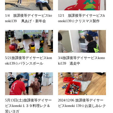
1/4 放課後等デイサービスko
12/1 放課後等デイサービスk
noki139 凧あげ・新年会
onoki139☆クリスマス製作
5/21放課後等デイサービスkon
3/4放課後等デイサービスkono
oki139☆バランスボール
ki139 逃走中
5月13日(土)放課後等デイサー
2024/12/06 放課後等デイサー
ビスkonoki１３９料理レク＆
ビスkonoki 139☆お楽しみレク
笑いヨガ