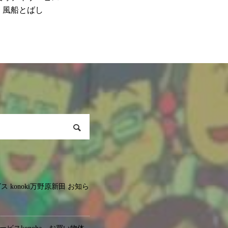
 風船とばし
 konoki万野原新田 お知ら