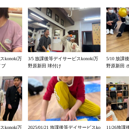
konoki万
3/5 放課後等デイサービスkonoki万
5/10 放
イブ
野原新田 球付け
野原新田 
konoki万
2025/01/21 放課後等デイサービスko
11/26放