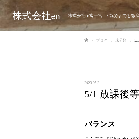
株式会社en
株式会社en富士宮 ~就労までを徹
ブログ
未分類
5
ホーム
2023.05.2
5/1 放課後
バランス
こんにちは☺konoki13