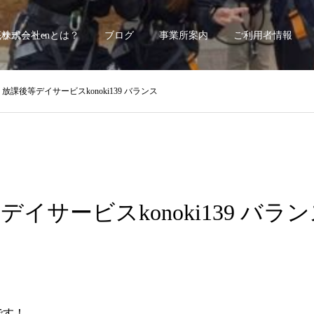
底サポート~
株式会社enとは？
ブログ
事業所案内
ご利用者情報
/1 放課後等デイサービスkonoki139 バランス
等デイサービスkonoki139 バラ
9です！