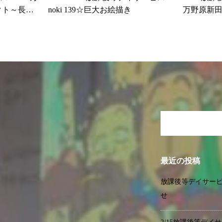
クト～長さ
noki 139☆巨大お絵描き
万野原新田
最近の投稿
放課後等デイサービス
せ