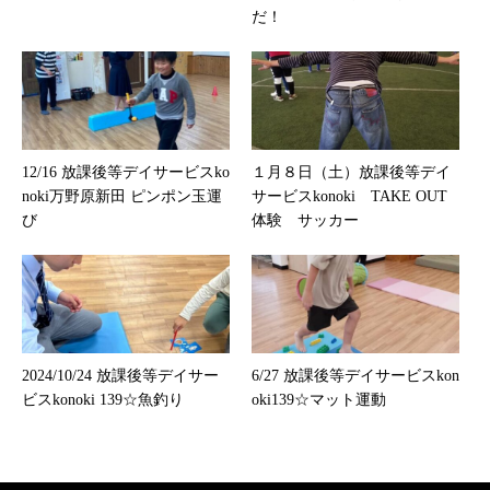
だ！
12/16 放課後等デイサービスko
１月８日（土）放課後等デイ
noki万野原新田 ピンポン玉運
サービスkonoki TAKE OUT
び
体験 サッカー
2024/10/24 放課後等デイサー
6/27 放課後等デイサービスkon
ビスkonoki 139☆魚釣り
oki139☆マット運動