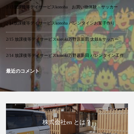
2/15放課後等デイサービスkonoha お買い物体験・サッカー
2/14放課後等デイサービスkonoha バレンタインお菓子作り
2/15 放課後等デイサービスkonoki万野原新田 太鼓&サッカー
2/14 放課後等デイサービスkonoki万野原新田 バレンタイン工作
最近のコメント
株式会社en とは？