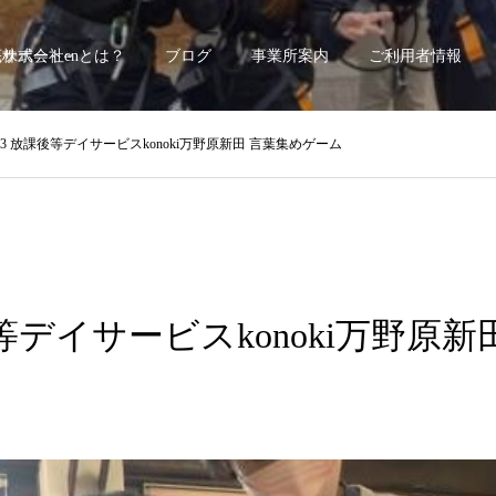
底サポート~
株式会社enとは？
ブログ
事業所案内
ご利用者情報
/13 放課後等デイサービスkonoki万野原新田 言葉集めゲーム
後等デイサービスkonoki万野原