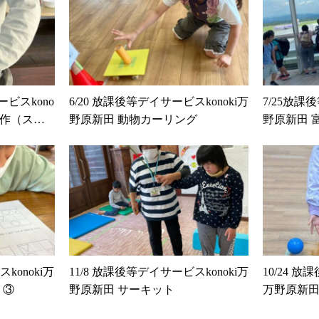
ービスkono
6/20 放課後等デイサービスkonoki万
7/25放課
製作（スコ
野原新田 動物カーリング
野原新田 
konoki万
11/8 放課後等デイサービスkonoki万
10/24 放
う③
野原新田 サーキット
万野原新田