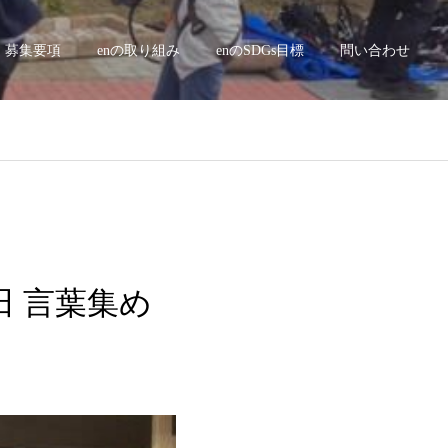
募集要項
enの取り組み
enのSDGs目標
問い合わせ
新田 言葉集め