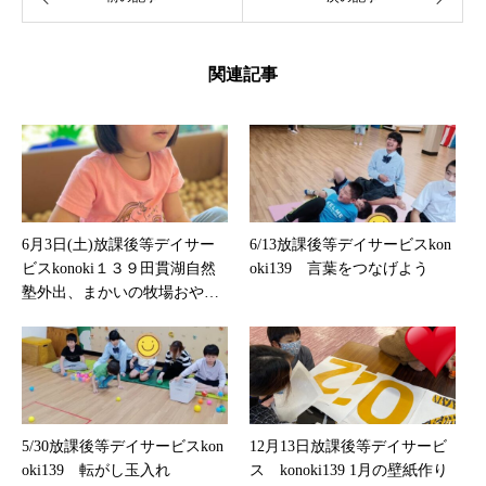
関連記事
6月3日(土)放課後等デイサー
6/13放課後等デイサービスkon
ビスkonoki１３９田貫湖自然
oki139 言葉をつなげよう
塾外出、まかいの牧場おやつ
お買い物体験
5/30放課後等デイサービスkon
12月13日放課後等デイサービ
oki139 転がし玉入れ
ス konoki139 1月の壁紙作り