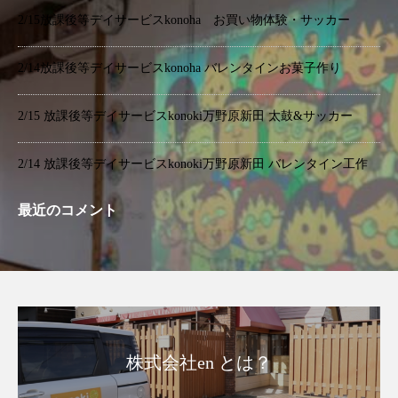
2/15放課後等デイサービスkonoha お買い物体験・サッカー
2/14放課後等デイサービスkonoha バレンタインお菓子作り
2/15 放課後等デイサービスkonoki万野原新田 太鼓&サッカー
2/14 放課後等デイサービスkonoki万野原新田 バレンタイン工作
最近のコメント
株式会社en とは？