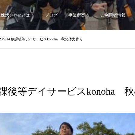
底サポート~
株式会社enとは？
ブログ
事業所案内
ご利用者情報
023/9/14 放課後等デイサービスkonoha 秋の体力作り
14 放課後等デイサービスkonoha