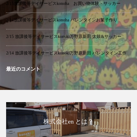
2/15放課後等デイサービスkonoha お買い物体験・サッカー
2/14放課後等デイサービスkonoha バレンタインお菓子作り
2/15 放課後等デイサービスkonoki万野原新田 太鼓&サッカー
2/14 放課後等デイサービスkonoki万野原新田 バレンタイン工作
最近のコメント
株式会社en とは？