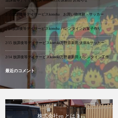
放課後等デイサービス konoki万野原新田 お知らせ
2/15放課後等デイサービスkonoha お買い物体験・サッカー
2/14放課後等デイサービスkonoha バレンタインお菓子作り
2/15 放課後等デイサービスkonoki万野原新田 太鼓&サッカー
2/14 放課後等デイサービスkonoki万野原新田 バレンタイン工作
最近のコメント
株式会社en とは？