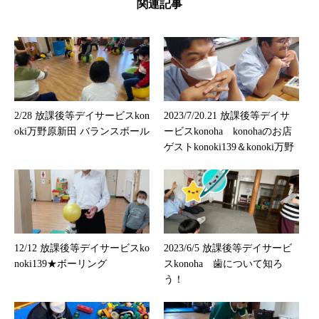
関連記事
2/28 放課後等デイサービスkon
2023/7/20.21 放課後等デイサ
oki万野原新田 バランスボール
ービスkonoha konohaのお店
ゲストkonoki139＆konoki万野
12/12 放課後等デイサービスko
2023/6/5 放課後等デイサービ
noki139★ボーリング
スkonoha 歯について知ろ
う！