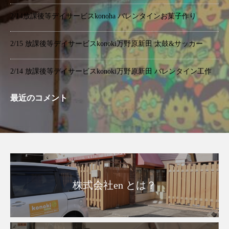
2/14放課後等デイサービスkonoha バレンタインお菓子作り
2/15 放課後等デイサービスkonoki万野原新田 太鼓&サッカー
2/14 放課後等デイサービスkonoki万野原新田 バレンタイン工作
最近のコメント
株式会社en とは？