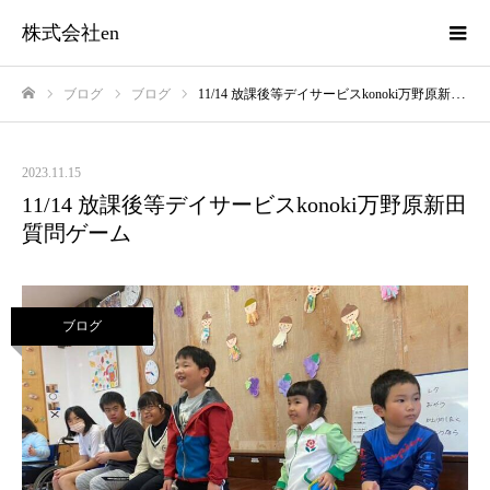
株式会社en
ブログ
ブログ
11/14 放課後等デイサービスkonoki万野原新田 質問ゲーム
ホーム
2023.11.15
11/14 放課後等デイサービスkonoki万野原新田
質問ゲーム
ブログ