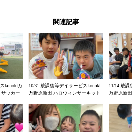
関連記事
konoki万
10/31 放課後等デイサービスkonoki
11/14 放
＆サッカー
万野原新田 ハロウィンサーキット
万野原新田