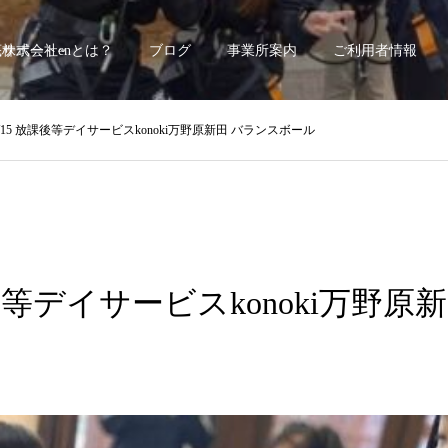
底サポート~
株式会社enとは？
ブログ
事業所案内
ご利用者情報
1/15 放課後等デイサービスkonoki万野原新田 バランスボール
課後等デイサービスkonoki万野原