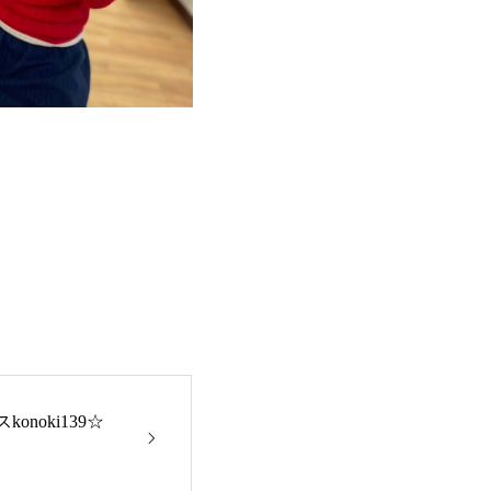
onoki139☆