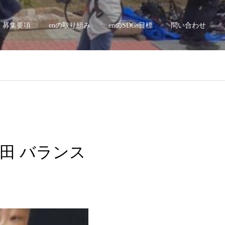
募集要項
enの取り組み
enのSDGs目標
問い合わせ
新田 バランス