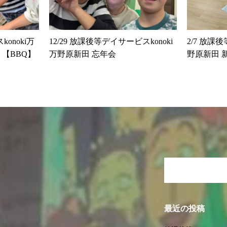
onoki万
12/29 放課後等デイサービスkonoki
2/7 放課
【BBQ】
万野原新田 忘年会
野原新田 
最近の投稿